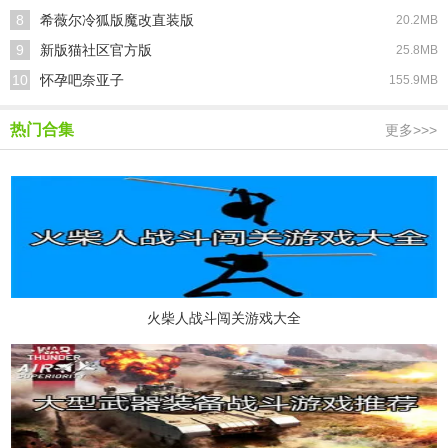
8
希薇尔冷狐版魔改直装版
20.2MB
9
新版猫社区官方版
25.8MB
10
怀孕吧奈亚子
155.9MB
热门合集
更多>>>
火柴人战斗闯关游戏大全