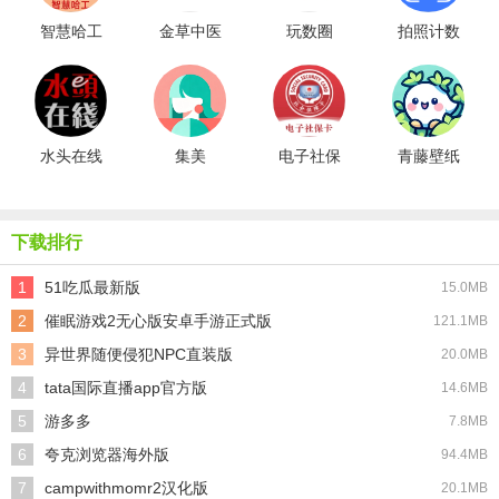
智慧哈工
金草中医
玩数圈
拍照计数
医生
水头在线
集美
电子社保
青藤壁纸
卡
免费版
下载排行
1
51吃瓜最新版
15.0MB
2
催眠游戏2无心版安卓手游正式版
121.1MB
3
异世界随便侵犯NPC直装版
20.0MB
4
tata国际直播app官方版
14.6MB
5
游多多
7.8MB
6
夸克浏览器海外版
94.4MB
7
campwithmomr2汉化版
20.1MB