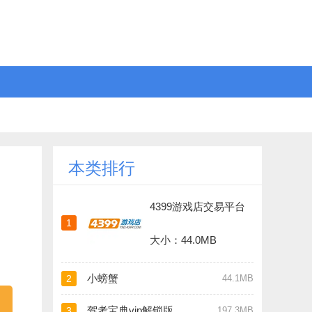
本类排行
4399游戏店交易平台
1
大小：44.0MB
小螃蟹
2
44.1MB
驾考宝典vip解锁版
3
197.3MB