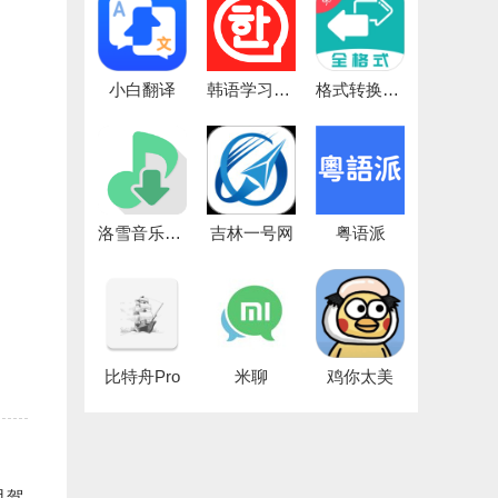
小白翻译
韩语学习神器
格式转换大师
洛雪音乐安卓版
吉林一号网
粤语派
比特舟Pro
米聊
鸡你太美
且驾