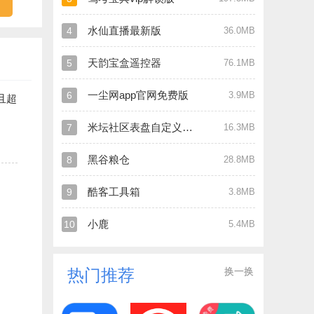
水仙直播最新版
4
36.0MB
天韵宝盒遥控器
5
76.1MB
一尘网app官网免费版
6
3.9MB
且超
米坛社区表盘自定义工具
7
16.3MB
黑谷粮仓
8
28.8MB
酷客工具箱
9
3.8MB
小鹿
10
5.4MB
换一换
热门推荐