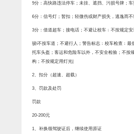
9分：高快路违法停车；未挂、遮挡、污损号牌；车
6分：信号灯；暂扣；轻微伤或财产损失，逃逸而
3分：借道超车；接电话；不避让校车﹔不按规定安
骏i不按车道；不避行人；警告标志﹔校车检查﹔最
托车头盔；客运和危险车以外，不安全检验；不按
构；不按规定用灯光|
2、扣分（超速、超载）
3、罚款及处罚
罚款
20-200元
1、补换领驾驶证后，继续使用原证