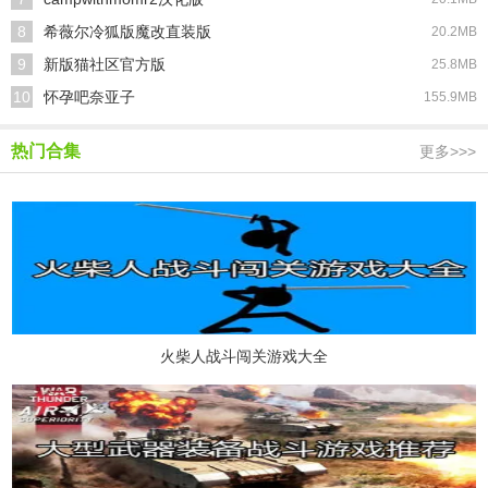
8
希薇尔冷狐版魔改直装版
20.2MB
9
新版猫社区官方版
25.8MB
10
怀孕吧奈亚子
155.9MB
热门合集
更多>>>
火柴人战斗闯关游戏大全