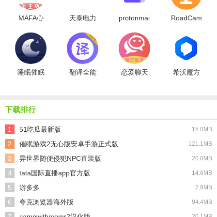
MAFA心
天泰电力
protonmail
RoadCam
医生
邮箱
睡眠催眠
翻译全能
恋爱聊天
希沃魔方
大师
王最新版
术
下载排行
1
51吃瓜最新版
15.0MB
2
催眠游戏2无心版安卓手游正式版
121.1MB
3
异世界随便侵犯NPC直装版
20.0MB
4
tata国际直播app官方版
14.6MB
5
游多多
7.8MB
6
夸克浏览器海外版
94.4MB
7
campwithmomr2汉化版
20.1MB