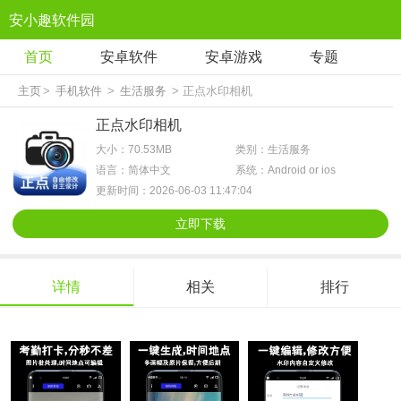
安小趣软件园
首页
安卓软件
安卓游戏
专题
主页
>
手机软件
>
生活服务
> 正点水印相机
正点水印相机
大小：70.53MB
类别：生活服务
语言：简体中文
系统：Android or ios
更新时间：2026-06-03 11:47:04
立即下载
详情
相关
排行