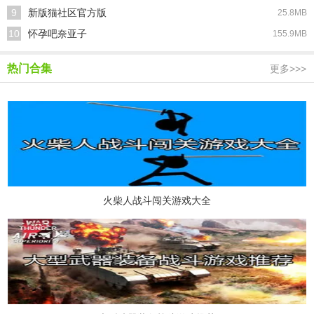
9
新版猫社区官方版
25.8MB
10
怀孕吧奈亚子
155.9MB
热门合集
更多>>>
火柴人战斗闯关游戏大全