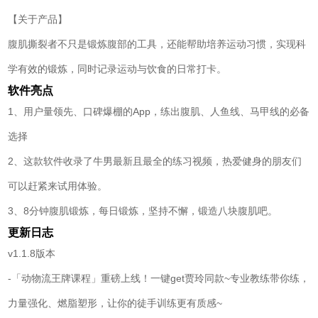
【关于产品】
腹肌撕裂者不只是锻炼腹部的工具，还能帮助培养运动习惯，实现科
学有效的锻炼，同时记录运动与饮食的日常打卡。
软件亮点
1、用户量领先、口碑爆棚的App，练出腹肌、人鱼线、马甲线的必备
选择
2、这款软件收录了牛男最新且最全的练习视频，热爱健身的朋友们
可以赶紧来试用体验。
3、8分钟腹肌锻炼，每日锻炼，坚持不懈，锻造八块腹肌吧。
更新日志
v1.1.8版本
-「动物流王牌课程」重磅上线！一键get贾玲同款~专业教练带你练，
力量强化、燃脂塑形，让你的徒手训练更有质感~