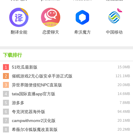
邮箱
大师
翻译全能
恋爱聊天
希沃魔方
中国移动
王最新版
术
下载排行
1
51吃瓜最新版
15.0MB
2
催眠游戏2无心版安卓手游正式版
121.1MB
3
异世界随便侵犯NPC直装版
20.0MB
4
tata国际直播app官方版
14.6MB
5
游多多
7.8MB
6
夸克浏览器海外版
94.4MB
7
campwithmomr2汉化版
20.1MB
8
希薇尔冷狐版魔改直装版
20.2MB