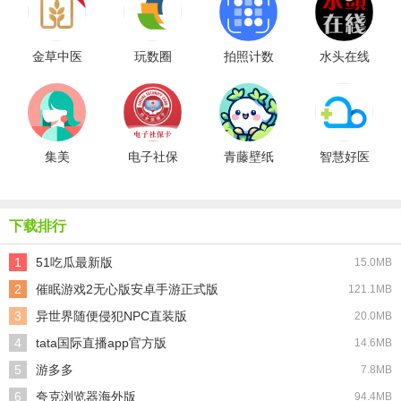
金草中医
玩数圈
拍照计数
水头在线
医生
集美
电子社保
青藤壁纸
智慧好医
卡
免费版
院
下载排行
1
51吃瓜最新版
15.0MB
2
催眠游戏2无心版安卓手游正式版
121.1MB
3
异世界随便侵犯NPC直装版
20.0MB
4
tata国际直播app官方版
14.6MB
5
游多多
7.8MB
6
夸克浏览器海外版
94.4MB