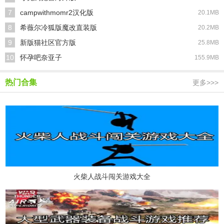
7
campwithmomr2汉化版
20.1MB
8
希薇尔冷狐版魔改直装版
20.2MB
9
新版猫社区官方版
25.8MB
10
怀孕吧奈亚子
155.9MB
热门合集
更多>>>
火柴人战斗闯关游戏大全