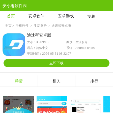
安小趣软件园
首页
安卓软件
安卓游戏
专题
主页
>
手机软件
>
生活服务
> 迪速帮安卓版
迪速帮安卓版
大小：33.09MB
类别：生活服务
语言：简体中文
系统：Android or ios
更新时间：2026-05-31 08:22:07
立即下载
详情
相关
排行