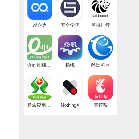
易企秀
安全学院
盖得排行
译妙蛙翻译官
扬帆
酷浏览器
黔农应用商店
NothingX
童行帮