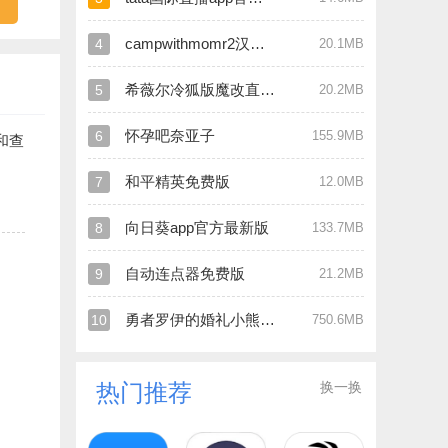
campwithmomr2汉化版
4
20.1MB
希薇尔冷狐版魔改直装版
5
20.2MB
怀孕吧奈亚子
6
155.9MB
和查
和平精英免费版
7
12.0MB
向日葵app官方最新版
8
133.7MB
自动连点器免费版
9
21.2MB
勇者罗伊的婚礼小熊移植版
10
750.6MB
换一换
热门推荐