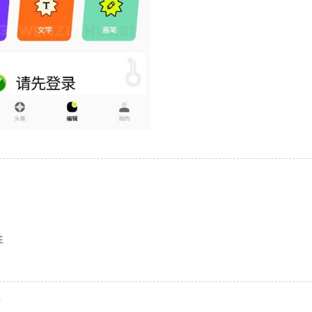
。
性
屏