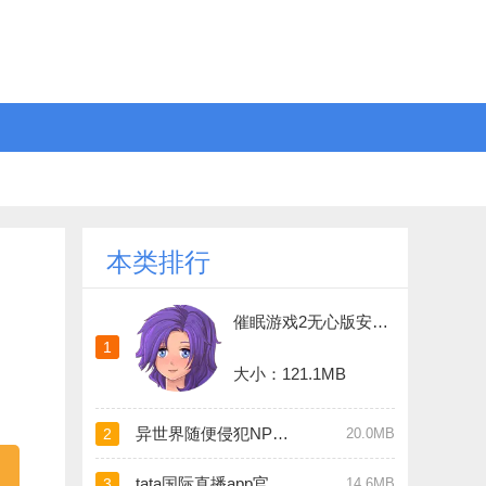
本类排行
催眠游戏2无心版安卓手游正式版
1
大小：121.1MB
异世界随便侵犯NPC直装版
2
20.0MB
tata国际直播app官方版
3
14.6MB