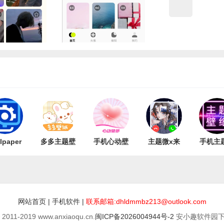
lpaper
多多主题壁
手机心动壁
主题微x来
手机主
手机版
纸免费
纸 V1.0.0
电
纸桌面
2.7.4
安卓
v1.9
网站首页
|
手机软件
|
联系邮箱:dhldmmbz213@outlook.com
© 2011-2019 www.anxiaoqu.cn.
闽ICP备2026004944号-2
安小趣软件园下