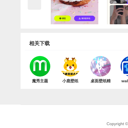
相关下载
魔秀主题
小鹿壁纸
桌面壁纸精
wal
V7.9.3
v1.0.1
灵 v1.4
v
Copyright 