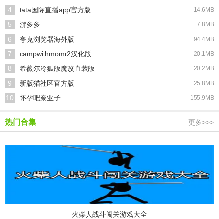
4
tata国际直播app官方版
14.6MB
5
游多多
7.8MB
6
夸克浏览器海外版
94.4MB
7
campwithmomr2汉化版
20.1MB
8
希薇尔冷狐版魔改直装版
20.2MB
9
新版猫社区官方版
25.8MB
10
怀孕吧奈亚子
155.9MB
热门合集
更多>>>
火柴人战斗闯关游戏大全