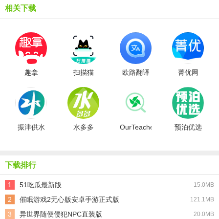
相关下载
趣拿
扫描猫
欧路翻译
菁优网
振津供水
水多多
OurTeacher
预泊优选
下载排行
1
51吃瓜最新版
15.0MB
2
催眠游戏2无心版安卓手游正式版
121.1MB
3
异世界随便侵犯NPC直装版
20.0MB