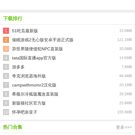
下载排行
1
51吃瓜最新版
15.0MB
2
催眠游戏2无心版安卓手游正式版
121.1MB
3
异世界随便侵犯NPC直装版
20.0MB
4
tata国际直播app官方版
14.6MB
5
游多多
7.8MB
6
夸克浏览器海外版
94.4MB
7
campwithmomr2汉化版
20.1MB
8
希薇尔冷狐版魔改直装版
20.2MB
9
新版猫社区官方版
25.8MB
10
怀孕吧奈亚子
155.9MB
热门合集
更多>>>