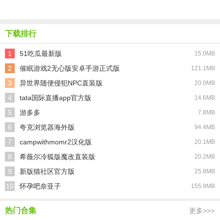
者
听
School手
机版
下载排行
1
51吃瓜最新版
15.0MB
2
催眠游戏2无心版安卓手游正式版
121.1MB
3
异世界随便侵犯NPC直装版
20.0MB
4
tata国际直播app官方版
14.6MB
5
游多多
7.8MB
6
夸克浏览器海外版
94.4MB
7
campwithmomr2汉化版
20.1MB
8
希薇尔冷狐版魔改直装版
20.2MB
9
新版猫社区官方版
25.8MB
10
怀孕吧奈亚子
155.9MB
热门合集
更多>>>