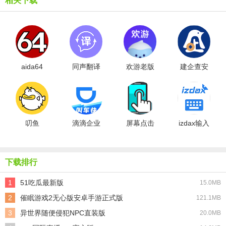
相关下载
aida64
同声翻译
欢游老版
建企查安
软件
卓版
叨鱼
滴滴企业
屏幕点击
izdax输入
器软件
法
下载排行
1
51吃瓜最新版
15.0MB
2
催眠游戏2无心版安卓手游正式版
121.1MB
3
异世界随便侵犯NPC直装版
20.0MB