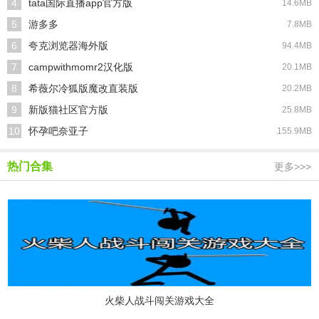
4
tata国际直播app官方版
14.6MB
5
游多多
7.8MB
6
夸克浏览器海外版
94.4MB
7
campwithmomr2汉化版
20.1MB
8
希薇尔冷狐版魔改直装版
20.2MB
9
新版猫社区官方版
25.8MB
10
怀孕吧奈亚子
155.9MB
热门合集
更多>>>
火柴人战斗闯关游戏大全