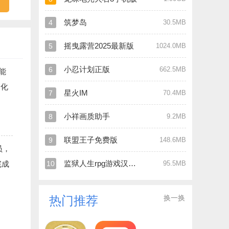
筑梦岛
4
30.5MB
摇曳露营2025最新版
5
1024.0MB
小忍计划正版
6
662.5MB
能
文化
星火IM
7
70.4MB
小祥画质助手
8
9.2MB
联盟王子免费版
9
148.6MB
员，
监狱人生rpg游戏汉化版
完成
10
95.5MB
换一换
热门推荐