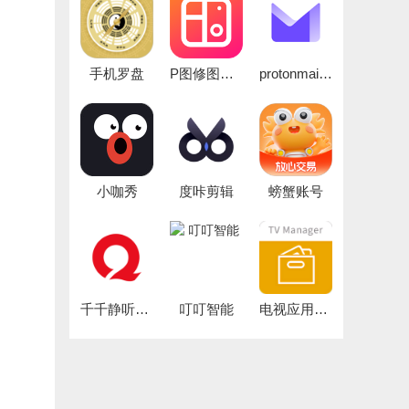
手机罗盘
P图修图大师
protonmail邮箱
小咖秀
度咔剪辑
螃蟹账号
千千静听音乐播放器
叮叮智能
电视应用管家