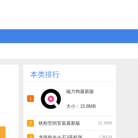
本类排行
磁力狗最新版
1
大小：15.8MB
铁粉空间安装最新版
2
51.5MB
龙珠电光火石3手机版
3
1.90GB