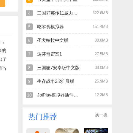
三国群英传11威力加强版手机版
4
322.6MB
吃零食模拟器
5
151.4MB
圣犬帕拉中文版
6
38.0MB
上，
棒的
达芬奇密室1
7
27.5MB
出了
三国志7安卓版中文版
8
38.0MB
相当
生存战争2.2扩展版
9
25.9MB
JoiPlay模拟器插件最新版
10
12.3MB
换一换
热门推荐