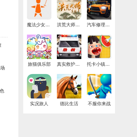
魔法少女晴月
洪荒大师系统
汽车修理工模拟器手机版
旋
旅猫俱乐部
真实救护车驾驶模拟
托卡小镇街边小吃
现场
色
实况旅人
德比生活
不服你来战