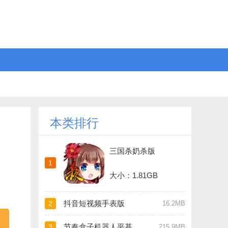
本类排行
三国杀奶杀版
1
大小：1.81GB
抖音短视频手表版
2
16.2MB
节奏盒子机器人平基
3
215.9MB