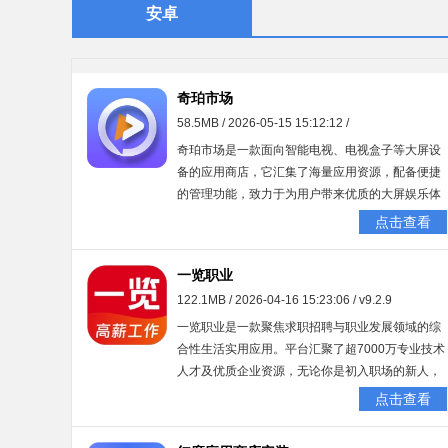
安卓
奇珀市场
58.5MB / 2026-05-15 15:12:12 /
奇珀市场是一款面向智能电视、电视盒子等大屏设
备的应用商店，它汇集了海量应用资源，配备便捷
的管理功能，致力于为用户带来优质的大屏娱乐体
验。平台涵盖影视、直播、音乐、教育、游戏等多
点击查看
个领域，收录了大量热门应用与游戏。用户通过简
易的搜索或分类浏览，就能迅速定位并安装所需应
一览职业
用。此外，该软件提供应用更新、卸载、备份等管
122.1MB / 2026-04-16 15:23:06 / v9.2.9
理服务，帮助用户轻松打理自己的大屏设备。
一览职业是一款聚焦求职招聘与职业发展领域的综
合性生活实用应用。平台汇聚了超7000万专业技术
人才及优质企业资源，无论你是初入职场的新人，
还是经验丰富的行业骨干，都能在此便捷找到心仪
点击查看
岗位。仅需简单填写个人信息，系统便会自动生成
三维立体简历，全方位呈现你的职业风貌，助力招