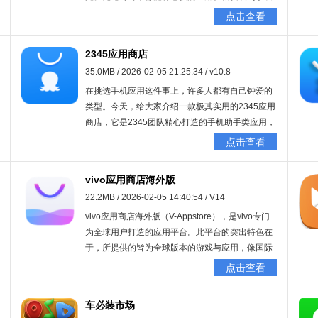
上，畅享便捷的应用服务。平台正规靠谱，诚邀有
点击查看
需要的朋友前来体验！
2345应用商店
35.0MB / 2026-02-05 21:25:34 / v10.8
在挑选手机应用这件事上，许多人都有自己钟爱的
类型。今天，给大家介绍一款极其实用的2345应用
商店，它是2345团队精心打造的手机助手类应用，
囊括了海量的安卓游戏与应用程序。它能为用户供
点击查看
应超10万款热门应用，不管是心仪的游戏，还是独
家游戏礼包，都一应俱全，助力用户尽情享受流畅
vivo应用商店海外版
的游戏感受。不仅如此，这款应用还具备手机管理
22.2MB / 2026-02-05 14:40:54 / V14
功能，能进行垃圾清理以及运行速度优化，让手机
使用变得更为便捷、高效。要是有朋友正好有相关
vivo应用商店海外版（V-Appstore），是vivo专门
需求，不妨赶紧体验一番！
为全球用户打造的应用平台。此平台的突出特色在
于，所提供的皆为全球版本的游戏与应用，像国际
版抖音、PUBG等便是典型例子。我们郑重承诺，
点击查看
每一款应用在上线之前，都历经了严苛的安全测试
以及人工审核，以此保证用户能够放心使用，完全
车必装市场
不必担忧病毒方面的问题！