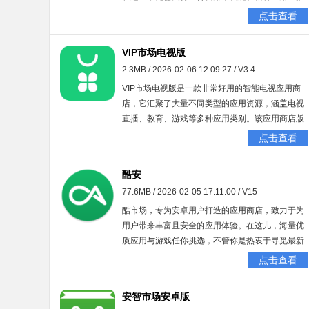
安装到手机。它绿色安全，绝无病毒隐患，同时还
点击查看
能帮您便捷管理手机应用，快来体验吧！
VIP市场电视版
2.3MB / 2026-02-06 12:09:27 / V3.4
VIP市场电视版是一款非常好用的智能电视应用商
店，它汇聚了大量不同类型的应用资源，涵盖电视
直播、教育、游戏等多种应用类别。该应用商店版
本更新速度快，能让你随时获取喜欢的应用。欢迎
点击查看
使用！
酷安
77.6MB / 2026-02-05 17:11:00 / V15
酷市场，专为安卓用户打造的应用商店，致力于为
用户带来丰富且安全的应用体验。在这儿，海量优
质应用与游戏任你挑选，不管你是热衷于寻觅最新
热门游戏，还是钟情于小众实用工具，酷市场都能
点击查看
满足你的需求。它的界面设计简约，功能清晰易
懂，不仅支持快速搜索，还具备智能推荐功能，堪
安智市场安卓版
称你在应用海洋中挖掘宝藏的得力帮手。