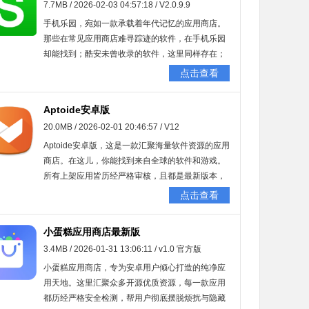
7.7MB / 2026-02-03 04:57:18 / V2.0.9.9
器位于国外，偶尔会出现打不开的情况，这属于正
常现象。要是有感兴趣或者有需求的小伙伴，不妨
手机乐园，宛如一款承载着年代记忆的应用商店。
赶紧前往kk网站体验一番。
那些在常见应用商店难寻踪迹的软件，在手机乐园
却能找到；酷安未曾收录的软件，这里同样存在；
甚至连葫芦侠中未能通过审核的软件，手机乐园也
点击查看
有提供。
Aptoide安卓版
20.0MB / 2026-02-01 20:46:57 / V12
Aptoide安卓版，这是一款汇聚海量软件资源的应用
商店。在这儿，你能找到来自全球的软件和游戏。
所有上架应用皆历经严格审核，且都是最新版本，
只需一键就能自动安装。Aptoide安卓版里每款应用
点击查看
都有真实评分，借助筛选功能，你能发现更多高品
质应用。要是感兴趣，就快来Aptoide安卓版体验
小蛋糕应用商店最新版
吧！
3.4MB / 2026-01-31 13:06:11 / v1.0 官方版
小蛋糕应用商店，专为安卓用户倾心打造的纯净应
用天地。这里汇聚众多开源优质资源，每一款应用
都历经严格安全检测，帮用户彻底摆脱烦扰与隐藏