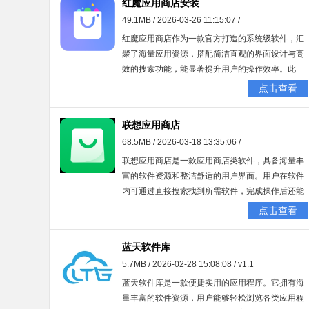
红魔应用商店安装
聘方更迅速地洞悉你的核心优势。
49.1MB / 2026-03-26 11:15:07 /
红魔应用商店作为一款官方打造的系统级软件，汇
聚了海量应用资源，搭配简洁直观的界面设计与高
效的搜索功能，能显著提升用户的操作效率。此
外，平台内所有应用均经过严格的安全审核，让用
点击查看
户可以安心下载使用。有需要的朋友，不妨立即体
验一番。
联想应用商店
68.5MB / 2026-03-18 13:35:06 /
联想应用商店是一款应用商店类软件，具备海量丰
富的软件资源和整洁舒适的用户界面。用户在软件
内可通过直接搜索找到所需软件，完成操作后还能
选择开启或关闭自动更新功能。每一款软件都经过
点击查看
严格筛查，让大家使用起来更放心，对这款软件感
兴趣的小伙伴们，赶快去体验吧。
蓝天软件库
5.7MB / 2026-02-28 15:08:08 / v1.1
蓝天软件库是一款便捷实用的应用程序。它拥有海
量丰富的软件资源，用户能够轻松浏览各类应用程