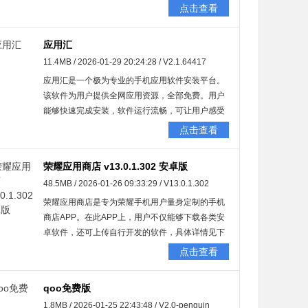
消费。凭借智能推荐算法和多线程极速技术，助力
点击查看
用户迅速发现契合自身兴趣的精品应用。有需要的
朋友们，赶快行动起来吧！
应用汇
11.4MB / 2026-01-29 20:24:28 / V2.1.64417
应用汇是一个极为专业的手机应用软件安装平台。
该软件为用户提供全网应用资源，全部免费。用户
能够快速完成安装，软件运行流畅，可让用户感受
与众不同的安装体验。此外，它还会向用户推送实
点击查看
时新闻资讯、各类游戏的福利活动，更有游戏大神
在线与用户讨论互动。要是你热衷于探索新游戏与
荣耀应用商店 v13.0.1.302 安卓版
新应用，不妨来这里体验一番。
48.5MB / 2026-01-26 09:33:29 / V13.0.1.302
荣耀应用商店是专为荣耀手机用户量身定制的手机
商店APP。在此APP上，用户不仅能够下载各类安
卓软件，还可上传自行开发的软件，具体详情见下
文或查阅官方文档。荣耀应用商店APP内的软件均
点击查看
经过安全检测，并进行了细致分类，用户能依据自
身喜好搜索APP并完成下载安装。
qoo免费版
1.8MB / 2026-01-25 22:43:48 / V2.0-penguin