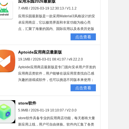
应用乐园2026最新版
7.4MB / 2026-03-19 12:30:13 / V1.1.2
应用乐园最新版是一款采用Material3风格设计的安
卓应用商店，它以极简界面和丰富功能为核心亮
点，汇聚了海量的国内、国际应用以及各类历史版
本应用，同时还配备了应用管理、权限守护等实用
点击查看
工具，为安卓用户构建了一个安全、纯净且高效的
应用获取与管理平台。用户能够免费获取自己喜爱
Aptoide应用商店最新版
的软件或游戏的各种版本。
19.1MB / 2026-03-01 08:41:07 / v9.22.2.0
Aptoide应用商店最新版是专门面向安卓用户开发的
应用商店类软件，用户能够在该应用里查找自己感
兴趣的游戏或软件，也可以挑选不同版本来使用；
若需要对手机应用进行版本更新或者卸载操作，这
点击查看
款应用都能提供对应的协助，实用性很强。
store软件
5.9MB / 2026-01-19 10:10:07 / V2.0.0
store软件具备专业的应用商店功能，每天都有大量
新应用上线，用户可自由体验。软件内汇集了各类