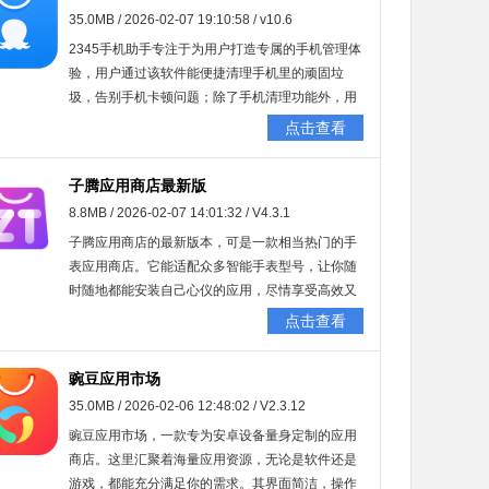
35.0MB / 2026-02-07 19:10:58 / v10.6
2345手机助手专注于为用户打造专属的手机管理体
验，用户通过该软件能便捷清理手机里的顽固垃
圾，告别手机卡顿问题；除了手机清理功能外，用
户还可借助软件轻松获取海量应用，同时软件会依
点击查看
据用户偏好个性化推荐感兴趣的内容。
子腾应用商店最新版
8.8MB / 2026-02-07 14:01:32 / V4.3.1
子腾应用商店的最新版本，可是一款相当热门的手
表应用商店。它能适配众多智能手表型号，让你随
时随地都能安装自己心仪的应用，尽情享受高效又
便捷的服务。而且，这里面所有的安装包都安全可
点击查看
靠，毫无风险。感兴趣的朋友们，千万不要错过
呀！
豌豆应用市场
35.0MB / 2026-02-06 12:48:02 / V2.3.12
豌豆应用市场，一款专为安卓设备量身定制的应用
商店。这里汇聚着海量应用资源，无论是软件还是
游戏，都能充分满足你的需求。其界面简洁，操作