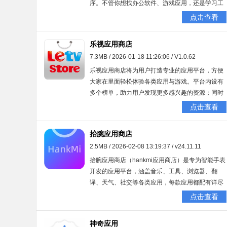
序。不管你想找办公软件、游戏应用，还是学习工
具，蓝天软件库都能帮你找到对应的应用程序。它
点击查看
的用户界面简洁直观，操作简单易懂，能让你快速
定位到所需软件。不管你是刚接触的新手，还是经
乐视应用商店
验丰富的老用户，蓝天软件库都能满足你的使用需
7.3MB / 2026-01-18 11:26:06 / V1.0.62
求。
乐视应用商店将为用户打造专业的应用平台，方便
大家在里面轻松体验各类应用与游戏。平台内设有
多个榜单，助力用户发现更多感兴趣的资源；同时
还提供专业的应用管理服务，支持一键卸载不常用
点击查看
软件。此外，软件内置超多实用功能，能让用户在
平台上享受更丰富的服务，获取更多便利。
抬腕应用商店
2.5MB / 2026-02-08 13:19:37 / v24.11.11
抬腕应用商店（hankmi应用商店）是专为智能手表
开发的应用平台，涵盖音乐、工具、浏览器、翻
译、天气、社交等各类应用，每款应用都配有详尽
说明，便于用户了解；平台资源持续更新，所有安
点击查看
装包均经过安全检测，可安心使用，体验别样乐
趣。
神奇应用