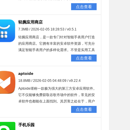
极易上手，为你带来安全且高效的使用体验。感兴
点击查看
趣的小伙伴，快来加入吧！
轻腕应用商店
7.3MB / 2026-02-05 18:28:53 / v0.5.1
轻腕应用商店，是一款专门针对智能手表用户打造
的应用商店。它拥有丰富的安卓软件资源，可充分
满足智能手表用户的多样化需求。不管是实用工具
类、社交应用类，亦或是娱乐内容类，轻腕应用商
点击查看
店均提供经过优化的轻量级应用，以此保障智能手
表能够高效运行。此外，轻腕应用商店还与安卓手
aptoide
机兼容，使得用户在不同设备间都能畅享无缝的使
18.8MB / 2026-02-05 04:48:09 / v9.22.4
用体验。
Aptoide堪称一款极为强大的第三方安卓应用软件。
它不仅能够免费获取谷歌市场中的软件，常见的安
卓软件也都能在上面找到。其厉害之处在于，用户
可以自行创建安卓商店，商店的名字、图标以及主
点击查看
题颜色都能按照自己的喜好设定。此外，它还能助
力用户发现其他市场所没有的应用，软件源多达12
手机乐园
万余个，并且数量仍在持续增长。不过，由于服务