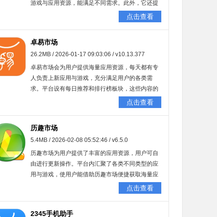
游戏与应用资源，能满足不同需求。此外，它还提
供专业的应用管理服务，帮助用户快速清理手机里
点击查看
不常用的应用。超多实用功能等你来探索，助力用
户高效学习与办公，是一款专业的手机应用商店。
卓易市场
26.2MB / 2026-01-17 09:03:06 / v10.13.377
卓易市场会为用户提供海量应用资源，每天都有专
人负责上新应用与游戏，充分满足用户的各类需
求。平台设有每日推荐和排行榜板块，这些内容的
排序均由广大用户的使用量决定，能让用户及时了
点击查看
解当下其他用户的使用潮流。此外，软件还提供专
业的应用更新服务和手机应用管理功能，助力用户
历趣市场
一键轻松将应用更新至最新版本，同时便捷卸载手
5.4MB / 2026-02-08 05:52:46 / v6.5.0
机中不常用的软件。
历趣市场为用户提供了丰富的应用资源，用户可自
由进行更新操作。平台内汇聚了各类不同类型的应
用与游戏，使用户能借助历趣市场便捷获取海量应
用资源。此外，软件还为用户提供各应用的旧版本
点击查看
合集，方便用户随时重温老版本应用带来的体验。
2345手机助手