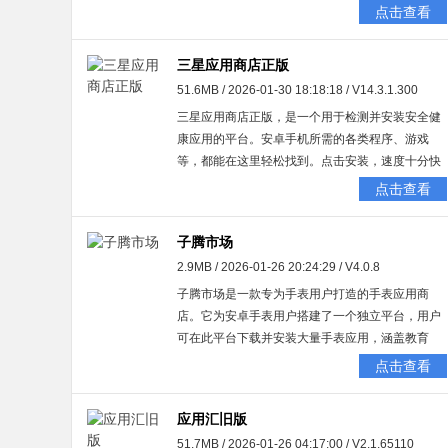
讯，让用户能轻松知晓最新应用，轻松把握动态。
点击查看
不仅如此，它还支持在线关注、收藏资源，以及通
过快速搜索找到所需内容，而且全部一键免费，使
三星应用商店正版
用起来极为便捷。
51.6MB / 2026-01-30 18:18:18 / V14.3.1.300
三星应用商店正版，是一个用于检测并安装安全健
康应用的平台。安卓手机所需的各类程序、游戏
等，都能在这里轻松找到。点击安装，速度十分快
捷，只要是你有需求的内容，都可以在该平台进行
点击查看
搜索查看。
子腾市场
2.9MB / 2026-01-26 20:24:29 / V4.0.8
子腾市场是一款专为手表用户打造的手表应用商
店。它为安卓手表用户搭建了一个独立平台，用户
可在此平台下载并安装大量手表应用，涵盖教育
类、娱乐类、工具类等各类别，旨在提供丰富多元
点击查看
的应用选择，用户直接打开软件就能轻松下载。
应用汇旧版
51.7MB / 2026-01-26 04:17:00 / V2.1.65110