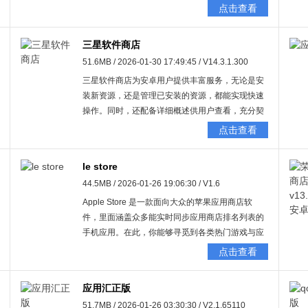
它为用户提供了海量的影视资源，用户在此能够轻
点击查看
松找到心仪内容，免费畅享，便捷无比。不仅如
此，这款软件具备强大的储存功能，可助力用户存
三星软件商店
储大量影音资源，大家能依据自身需求挑选要存储
51.6MB / 2026-01-30 17:49:45 / V14.3.1.300
的内容，让观看视频变得更加便捷高效。另外，它
还拥有管理电视的功能，在界面上方能找到一键清
三星软件商店为安卓用户提供丰富服务，无论是安
理、应用更新等选项，能够及时清理垃圾，防止电
装新资源，还是管理已安装的资源，都能实现快速
视出现卡顿等状况。有需要的朋友，不妨前来一
操作。同时，还配备详细概述供用户查看，充分契
试！
合每位用户追求的极速体验，并且安装完全免费。
点击查看
le store
44.5MB / 2026-01-26 19:06:30 / V1.6
Apple Store 是一款面向大众的苹果应用商店软
件，里面涵盖众多能实时同步应用商店排名列表的
手机应用。在此，你能够寻觅到各类热门游戏与应
用程序。这一软件如同一个大集合，大量应用和游
点击查看
戏汇聚其中，且安卓应用商店软件的更新十分及
时。其拥有丰富的应用程序、游戏资源以及各式各
应用汇正版
样的排名列表，还会推荐各类实用又有趣的软件游
51.7MB / 2026-01-26 03:30:30 / V2.1.65110