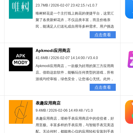
23.7MB / 2026-02-07 23:42:15 / v1.0.7
唯树鲜花是一个主打线上购花的便捷平台，这里汇
聚了各类新鲜花卉，不仅品类丰富，而且价格亲
民，能满足人们送礼或自用等多种需求。用户挑选
好心仪的花束后，还能在线进行个性化的插花设
点击查看
计，制作出独一无二的专属花礼，以此传递最真挚
的心意。无论是想给亲朋好友送去惊喜，还是想为
Apkmodi应用商店
自己的生活增添一丝小浪漫，唯树鲜花都是你表达
41.6MB / 2026-02-07 14:14:00 / V3.4.0
心情、营造仪式感的绝佳之选。
Apkmodi应用商店，一款极为好用的第三方应用商
店。借助这款软件，能畅玩任何类型的游戏，所有
游戏均经审核，绿色安全，让您省心无忧。此外，
还能查询到最新的游戏活动资讯，真的超级好用，
点击查看
快来体验吧！
表趣应用商店
9.4MB / 2026-02-06 14:49:48 / V1.0
表趣应用商店，堪称手表应用商店中的佼佼者，好
用至极。丰富多样的手表应用，与智能手表完美适
配。无论何时，都能将心仪的应用轻松安装到手表