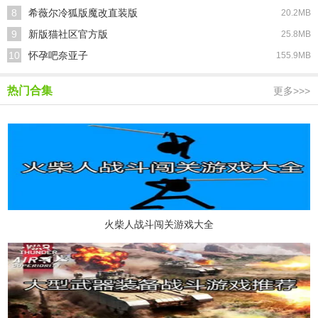
8
希薇尔冷狐版魔改直装版
20.2MB
9
新版猫社区官方版
25.8MB
10
怀孕吧奈亚子
155.9MB
热门合集
更多>>>
火柴人战斗闯关游戏大全