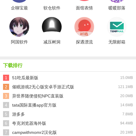
企聊宝最
软仓软件
面馆表情
暖暖部落
新版
库免费版
阿国软件
减压树洞
探遇漂流
无限邮箱
库
2026
瓶
最新版
下载排行
1
51吃瓜最新版
15.0MB
2
催眠游戏2无心版安卓手游正式版
121.1MB
3
异世界随便侵犯NPC直装版
20.0MB
4
tata国际直播app官方版
14.6MB
5
游多多
7.8MB
6
夸克浏览器海外版
94.4MB
7
campwithmomr2汉化版
20.1MB