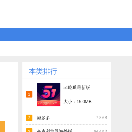
本类排行
51吃瓜最新版
1
大小：15.0MB
游多多
2
7.8MB
夸克浏览器海外版
3
94.4MB