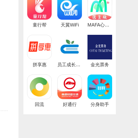
童行帮
天翼WiFi
MAFA心医生
拼享惠
员工成长服务
金光票务
回流
好通行
分身助手