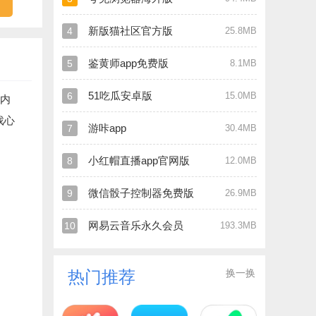
新版猫社区官方版
4
25.8MB
鉴黄师app免费版
5
8.1MB
51吃瓜安卓版
6
15.0MB
内
戏心
游咔app
7
30.4MB
小红帽直播app官网版
8
12.0MB
微信骰子控制器免费版
9
26.9MB
网易云音乐永久会员
10
193.3MB
换一换
热门推荐