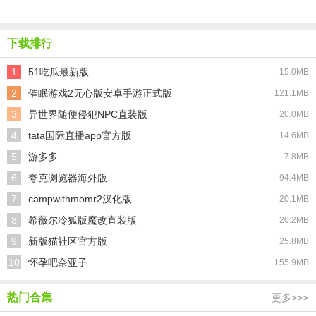
软件
下载排行
1
51吃瓜最新版
15.0MB
2
催眠游戏2无心版安卓手游正式版
121.1MB
3
异世界随便侵犯NPC直装版
20.0MB
4
tata国际直播app官方版
14.6MB
5
游多多
7.8MB
6
夸克浏览器海外版
94.4MB
7
campwithmomr2汉化版
20.1MB
8
希薇尔冷狐版魔改直装版
20.2MB
9
新版猫社区官方版
25.8MB
10
怀孕吧奈亚子
155.9MB
热门合集
更多>>>