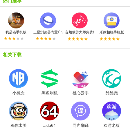
热门推荐
我是猫手机版
三星浏览器内置广告拦截器最新版
音频裁剪大师免费版
乐颜相机手机版
相关下载
小魔盒
黑鲨刷机
桃心云手
酷酷跑
助手
机免费版
鸡你太美
aida64
同声翻译
欢游老版