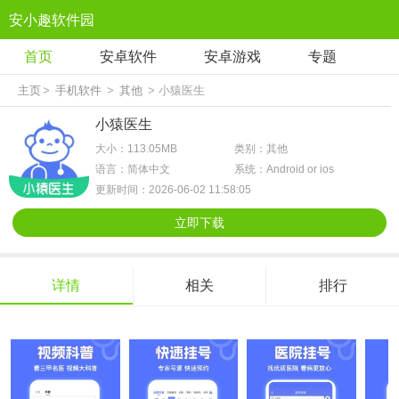
安小趣软件园
首页
安卓软件
安卓游戏
专题
主页
>
手机软件
>
其他
> 小猿医生
小猿医生
大小：113.05MB
类别：其他
语言：简体中文
系统：Android or ios
更新时间：2026-06-02 11:58:05
立即下载
详情
相关
排行