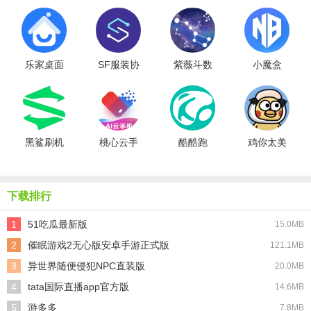
乐家桌面
SF服装协
紫薇斗数
小魔盒
同最新版
黑鲨刷机
桃心云手
酷酷跑
鸡你太美
助手
机免费版
下载排行
1
51吃瓜最新版
15.0MB
2
催眠游戏2无心版安卓手游正式版
121.1MB
3
异世界随便侵犯NPC直装版
20.0MB
4
tata国际直播app官方版
14.6MB
5
游多多
7.8MB