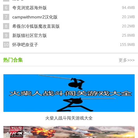
6
夸克浏览器海外版
94.4MB
7
campwithmomr2汉化版
20.1MB
8
希薇尔冷狐版魔改直装版
20.2MB
9
新版猫社区官方版
25.8MB
10
怀孕吧奈亚子
155.9MB
热门合集
更多>>>
火柴人战斗闯关游戏大全