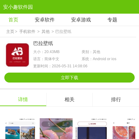
安小趣软件园
首页
安卓软件
安卓游戏
专题
主页
>
手机软件
>
其他
> 巴拉壁纸
巴拉壁纸
大小：20.43MB
类别：其他
语言：简体中文
系统：Android or ios
更新时间：2026-05-31 14:08:06
立即下载
详情
相关
排行