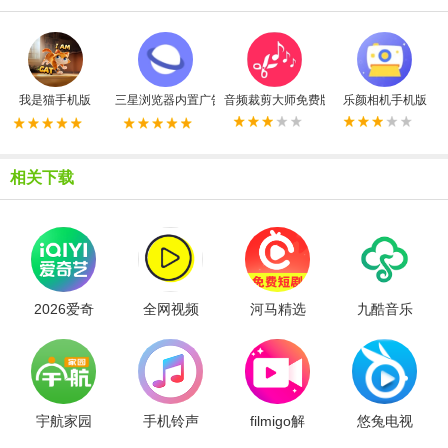
我是猫手机版
三星浏览器内置广告拦截器最新版
音频裁剪大师免费版
乐颜相机手机版
相关下载
2026爱奇
全网视频
河马精选
九酷音乐
艺电视剧
播放器手
剧库
全部免费
机版
最新版
宇航家园
手机铃声
filmigo解
悠兔电视
制作
锁会员版
纯净版