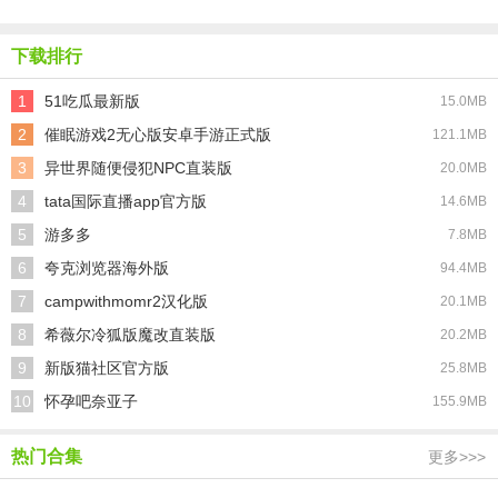
下载排行
1
51吃瓜最新版
15.0MB
2
催眠游戏2无心版安卓手游正式版
121.1MB
3
异世界随便侵犯NPC直装版
20.0MB
4
tata国际直播app官方版
14.6MB
5
游多多
7.8MB
6
夸克浏览器海外版
94.4MB
7
campwithmomr2汉化版
20.1MB
8
希薇尔冷狐版魔改直装版
20.2MB
9
新版猫社区官方版
25.8MB
10
怀孕吧奈亚子
155.9MB
热门合集
更多>>>