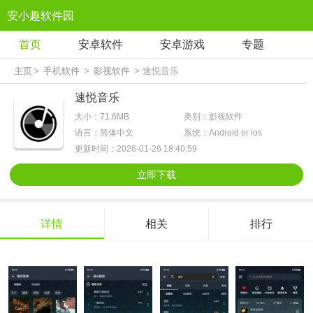
安小趣软件园
首页
安卓软件
安卓游戏
专题
主页
>
手机软件
>
影视软件
> 速悦音乐
速悦音乐
大小：71.6MB
类别：影视软件
语言：简体中文
系统：Android or ios
更新时间：2026-01-26 18:40:59
立即下载
详情
相关
排行