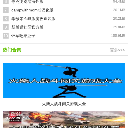
6
夸克浏览器海外版
94.4MB
7
campwithmomr2汉化版
20.1MB
8
希薇尔冷狐版魔改直装版
20.2MB
9
新版猫社区官方版
25.8MB
10
怀孕吧奈亚子
155.9MB
热门合集
更多>>>
火柴人战斗闯关游戏大全