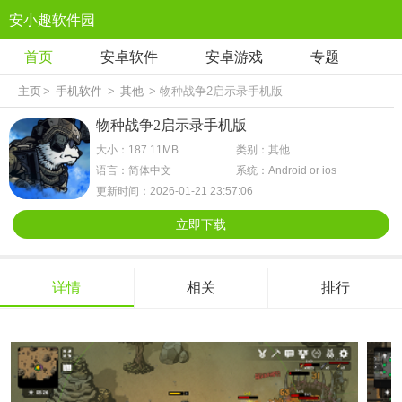
安小趣软件园
首页
安卓软件
安卓游戏
专题
主页
>
手机软件
>
其他
> 物种战争2启示录手机版
物种战争2启示录手机版
大小：187.11MB
类别：其他
语言：简体中文
系统：Android or ios
更新时间：2026-01-21 23:57:06
立即下载
详情
相关
排行