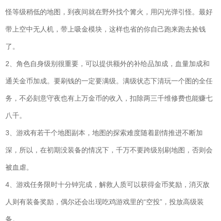
怪等级稍低的地图，到夜间就在野外找个篝火，用闪光弹引怪。最好
带上空中无人机，带上吸金模块，这样也省的你自己跑来跑去捡钱
了。
2、角色自身级别很重要，可以提供额外的补给品加成，血量加成和
通关金币加成。要刷钱的一定要满级。满级状态下清玩一个图的全任
务，不必刻意守夜也有上万金币的收入，扣除两三千维修费也能赚七
八千。
3、游戏有若干个地图副本，地图的探索难度随着剧情推进不断加
深，所以，在初期没装备的情况下，千万不要跨级别刷地图，否则会
被血虐。
4、游戏任务限时十分钟完成，解救人质可以获得金币奖励，消灭敌
人则有装备奖励，偶尔还会出现吃鸡游戏里的“空投”，投放高级装
备。