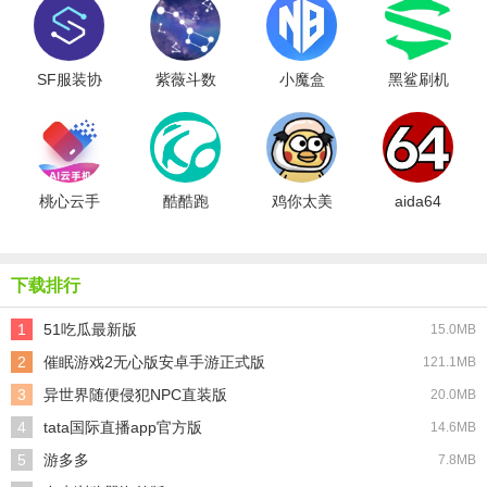
SF服装协
紫薇斗数
小魔盒
黑鲨刷机
同最新版
助手
桃心云手
酷酷跑
鸡你太美
aida64
机免费版
下载排行
1
51吃瓜最新版
15.0MB
2
催眠游戏2无心版安卓手游正式版
121.1MB
3
异世界随便侵犯NPC直装版
20.0MB
4
tata国际直播app官方版
14.6MB
5
游多多
7.8MB