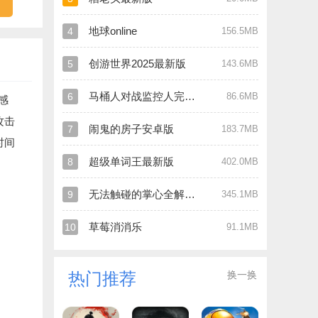
地球online
4
156.5MB
创游世界2025最新版
5
143.6MB
马桶人对战监控人完全版
6
86.6MB
感
攻击
闹鬼的房子安卓版
7
183.7MB
时间
超级单词王最新版
8
402.0MB
无法触碰的掌心全解锁版
9
345.1MB
草莓消消乐
10
91.1MB
换一换
热门推荐