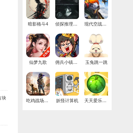
暗影格斗4
侦探推理社手机版
现代空战3D国际版
仙梦九歌
佣兵小镇国际版
玉兔跳一跳
方块
吃鸡战场生存
妖怪计算机
天天爱乐消手机版