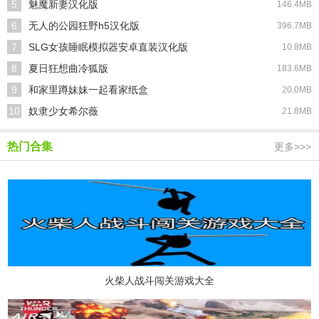
5
魅魔新妻汉化版
146.4MB
6
无人的公园狂野h5汉化版
396.7MB
7
SLG女孩睡眠模拟器安卓直装汉化版
10.8MB
8
夏日狂想曲冷狐版
183.6MB
9
和家里蹲妹妹一起看家纸盒
20.0MB
10
奴隶少女希尔薇
21.8MB
热门合集
更多>>>
火柴人战斗闯关游戏大全