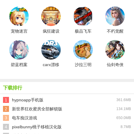
宠物迷宫
疯狂建设
极品飞车
不朽觉醒
最新版
王
热力追踪
汉化版
碧蓝档案
carx漂移
沙拉三明
仙剑奇侠
日服中文
赛车3正版
治国王正
传新的开
版
版
始
下载排行
1
hypnoapp手机版
361.6MB
2
新世界狂欢蜜房全部解锁版
134.1MB
3
电车痴汉游戏
650.0MB
4
pixelbunny桃子移植汉化版
8.7MB