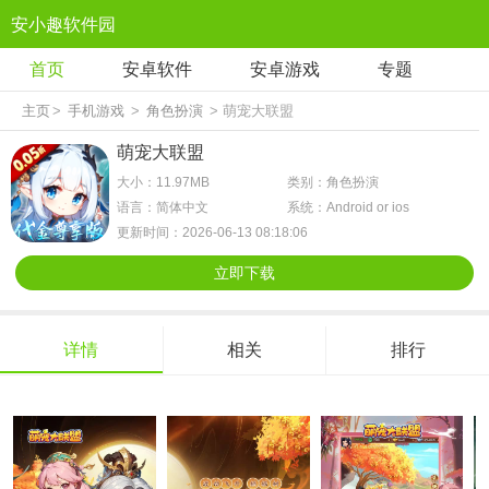
安小趣软件园
首页
安卓软件
安卓游戏
专题
主页
>
手机游戏
>
角色扮演
> 萌宠大联盟
萌宠大联盟
大小：11.97MB
类别：角色扮演
语言：简体中文
系统：Android or ios
更新时间：2026-06-13 08:18:06
立即下载
详情
相关
排行