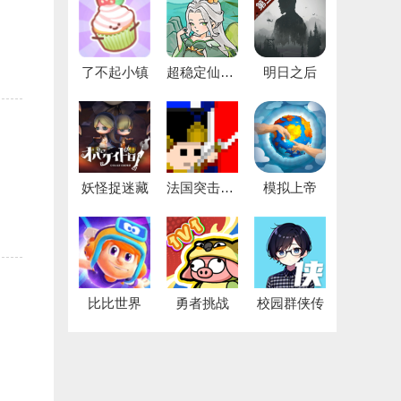
了不起小镇
超稳定仙术挂机
明日之后
妖怪捉迷藏
法国突击1812
模拟上帝
比比世界
勇者挑战
校园群侠传