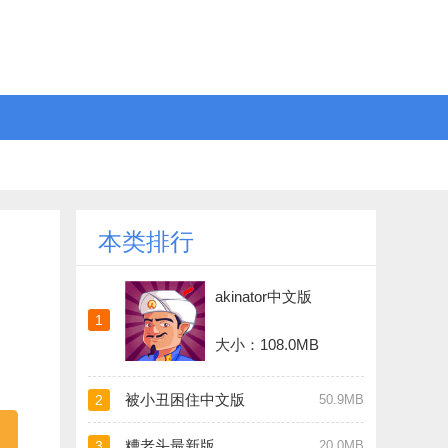
本类排行
akinator中文版
1
大小：108.0MB
被小丑困住中文版
2
50.9MB
糟老头最新版
3
20.0MB