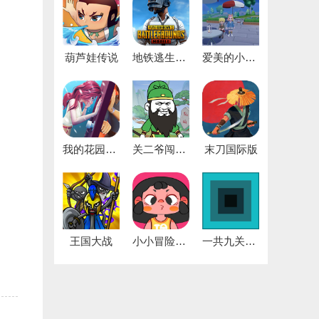
葫芦娃传说
地铁逃生国际服中文版
爱美的小公主
我的花园游戏
关二爷闯天界
末刀国际版
王国大战
小小冒险家寻宝记游戏
一共九关手机版