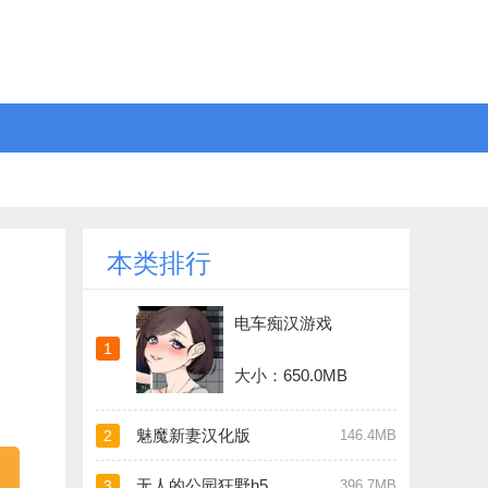
本类排行
电车痴汉游戏
1
大小：650.0MB
魅魔新妻汉化版
2
146.4MB
无人的公园狂野h5汉化版
3
396.7MB