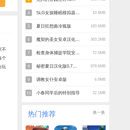
SLG女孩睡眠模拟器安卓直装汉化版
4
10.8MB
夏日狂想曲冷狐版
5
183.6MB
魔契的圣女安卓汉化直装版
6
303.2MB
家不
检查身体捕捉学院安卓直装版
7
72.5MB
每个
秘密夏日汉化版0.7安卓版
8
978.6MB
力玩
调教女仆安卓版
9
6.0MB
小春同学后的特别指导
10
22.1MB
换一换
热门推荐