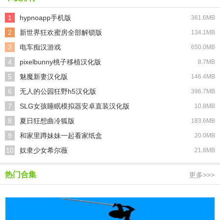
1
hypnoapp手机版
361.6MB
2
新世界狂欢蜜房全部解锁版
134.1MB
3
电车痴汉游戏
650.0MB
4
pixelbunny桃子移植汉化版
8.7MB
5
魅魔新妻汉化版
146.4MB
6
无人的公园狂野h5汉化版
396.7MB
7
SLG女孩睡眠模拟器安卓直装汉化版
10.8MB
8
夏日狂想曲冷狐版
183.6MB
9
和家里蹲妹妹一起看家纸盒
20.0MB
10
奴隶少女希尔薇
21.8MB
热门合集
更多>>>