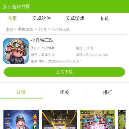
安小趣软件园
首页
安卓软件
安卓游戏
专题
主页
>
手机游戏
>
其他
> 小兵特工队
小兵特工队
大小：79.29MB
类别：其他
语言：简体中文
系统：Android or ios
更新时间：2026-06-03 08:36:07
立即下载
详情
相关
排行