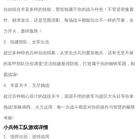
自由组合丰富多样的技能，塑造独属于你的战斗特色！不管是密集轰
炸、精准攻击，还是范围清剿，每场战斗都能玩出不一样的节奏，全
力开火，轰碎敌阵！
3、组建部队，全军出击
超过多种特色兵种自由招募，从突击步兵到重装炮兵，还有无坚不摧
的装甲部队任你调度!灵活组建最强防线，打造属于你的钢铁军团，制
霸战场!
4、丰富关卡，无尽挑战
超过百种精心设计的战役关卡，源源不绝的敌军与超巨大头目等你来
挑战!策略佈阵、火力运用，每一次战斗都是对你的操作与智慧的极限
考验!
小兵特工队游戏详情
1、指挥出招，逆转战局