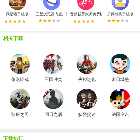
我是猫手机版
三星浏览器内置广告拦截器最新版
音频裁剪大师免费版
乐颜相机手机版
相关下载
像素吃鸡
王国冲突
失控进化
末日城堡
枪战
安装
手机版
征服之刃
明日之后
妖怪捉迷
法国突击
正版
藏
1812
下载排行