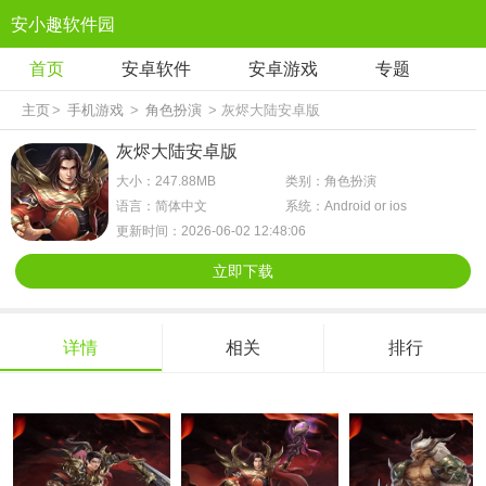
安小趣软件园
首页
安卓软件
安卓游戏
专题
主页
>
手机游戏
>
角色扮演
> 灰烬大陆安卓版
灰烬大陆安卓版
大小：247.88MB
类别：角色扮演
语言：简体中文
系统：Android or ios
更新时间：2026-06-02 12:48:06
立即下载
详情
相关
排行