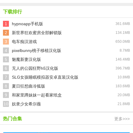
下载排行
1
hypnoapp手机版
361.6MB
2
新世界狂欢蜜房全部解锁版
134.1MB
3
电车痴汉游戏
650.0MB
4
pixelbunny桃子移植汉化版
8.7MB
5
魅魔新妻汉化版
146.4MB
6
无人的公园狂野h5汉化版
396.7MB
7
SLG女孩睡眠模拟器安卓直装汉化版
10.8MB
8
夏日狂想曲冷狐版
183.6MB
9
和家里蹲妹妹一起看家纸盒
20.0MB
10
奴隶少女希尔薇
21.8MB
热门合集
更多>>>