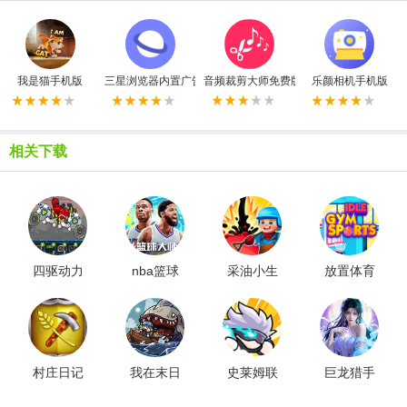
我是猫手机版
三星浏览器内置广告拦截器最新版
音频裁剪大师免费版
乐颜相机手机版
相关下载
四驱动力
nba篮球
采油小生
放置体育
达人
大师老版
中文版
馆
村庄日记
我在末日
史莱姆联
巨龙猎手
航海打怪
盟
红包版