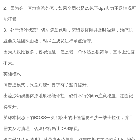
2、因为会一直放岩浆外壳，如果全团都是25以下dps火力不足情况可
能狂暴
3、处于流沙状态时切勿随意跑动，需留意红圈并及时躲避，治疗职
业要关注团队面板，对掉血成员进行单点治疗。
因为人数比较多，容易混乱，但是老一总体还是很简单，基本上难度
不大。
英雄模式
同普通模式，只是对硬件要求有了些许提升。
出流沙奶妈集体原地刷秘能环扛，硬件不行的dps注意吃血。红圈记
得躲开。
英雄本状态下的BOSS一次召唤出的小怪需要至少一战士拉住，并且
需要及时清理，否则很容易让DPS减员。
副本是40人副本所以减员也不药着急，这里团长要学会稳定自己的心