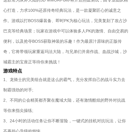
这款名为灰烬大陆的3D MMORPG即将开启热血测试，由专业团队精
心打造，力求100%还原传奇经典玩法，是一款凝聚匠心的诚意之
作。游戏以打BOSS爆装备、即时PK为核心玩法，完美复刻了攻占沙
巴克等经典场景；玩家在游戏中可以体验多人PK的激情、自由交易的
便利，以及抢夺BOSS获取神装的乐趣！作为最原汁原味的正版传
奇，它将带领玩家重返玛法大陆，与兄弟们并肩作战、血战沙城，沙
城霸主的宝座正等待你来挑战！
游戏特点
1、龙骑士的完美组合就是这么的霸气，充分发挥自己的战斗实力去
制霸强劲的对手;
2、不同的公会精英都齐聚在魔域大陆，还有激情酷炫的野外对抗战
等你来指尖操练;
3、24小时的活动任务让你不断冒险，一键式的挂机对抗玩法，让你
不再担心升级的烦恼。