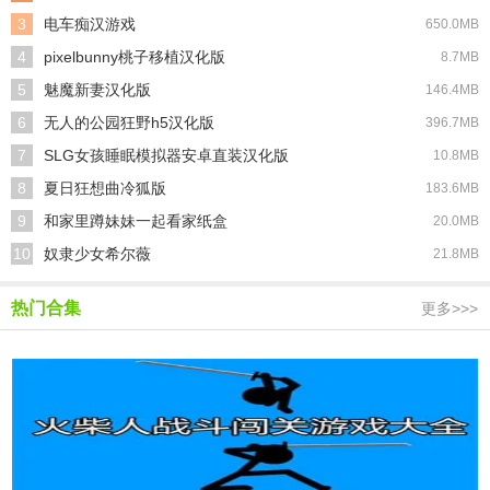
3
电车痴汉游戏
650.0MB
4
pixelbunny桃子移植汉化版
8.7MB
5
魅魔新妻汉化版
146.4MB
6
无人的公园狂野h5汉化版
396.7MB
7
SLG女孩睡眠模拟器安卓直装汉化版
10.8MB
8
夏日狂想曲冷狐版
183.6MB
9
和家里蹲妹妹一起看家纸盒
20.0MB
10
奴隶少女希尔薇
21.8MB
热门合集
更多>>>