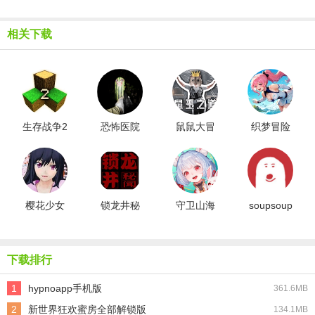
相关下载
生存战争2
恐怖医院
鼠鼠大冒
织梦冒险
新完美世
冒险游戏
险
团
界模组
樱花少女
锁龙井秘
守卫山海
soupsoup
生活世界
闻
最新版
下载排行
1
hypnoapp手机版
361.6MB
2
新世界狂欢蜜房全部解锁版
134.1MB