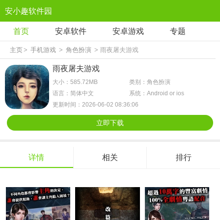
安小趣软件园
首页
安卓软件
安卓游戏
专题
主页
>
手机游戏
>
角色扮演
> 雨夜屠夫游戏
雨夜屠夫游戏
大小：585.72MB
类别：角色扮演
语言：简体中文
系统：Android or ios
更新时间：2026-06-02 08:36:06
立即下载
详情
相关
排行