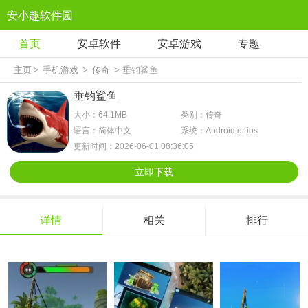
安小趣软件园
首页
安卓软件
安卓游戏
专题
主页
>
手机游戏
>
传奇
> 垂钓鲨鱼
垂钓鲨鱼
大小：64.1MB
类别：传奇
语言：简体中文
系统：Android or ios
更新时间：2026-06-01 08:36:05
立即下载
详情
相关
排行