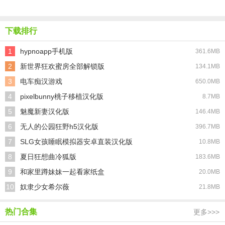
乐
险之旅
的
酱降临我
身边
下载排行
1
hypnoapp手机版
361.6MB
2
新世界狂欢蜜房全部解锁版
134.1MB
3
电车痴汉游戏
650.0MB
4
pixelbunny桃子移植汉化版
8.7MB
5
魅魔新妻汉化版
146.4MB
6
无人的公园狂野h5汉化版
396.7MB
7
SLG女孩睡眠模拟器安卓直装汉化版
10.8MB
8
夏日狂想曲冷狐版
183.6MB
9
和家里蹲妹妹一起看家纸盒
20.0MB
10
奴隶少女希尔薇
21.8MB
热门合集
更多>>>