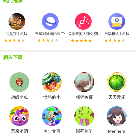
热门推荐
我是猫手机版
三星浏览器内置广告拦截器最新版
音频裁剪大师免费版
乐颜相机手机版
相关下载
超级小狐
愤怒的小
猛犸象摧
天天爱乐
狸
鸟消除赛
毁都市
消手机版
恶魔消消
美少女冒
踩死你丫
Menhera