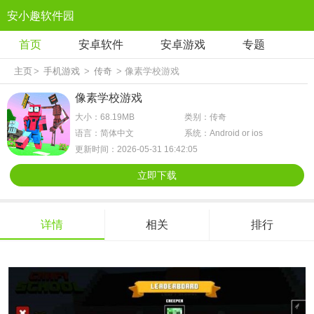
安小趣软件园
首页
安卓软件
安卓游戏
专题
主页
>
手机游戏
>
传奇
> 像素学校游戏
像素学校游戏
大小：68.19MB
类别：传奇
语言：简体中文
系统：Android or ios
更新时间：2026-05-31 16:42:05
立即下载
详情
相关
排行