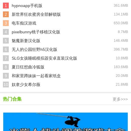
1
hypnoapp手机版
361.6MB
2
新世界狂欢蜜房全部解锁版
134.1MB
3
电车痴汉游戏
650.0MB
4
pixelbunny桃子移植汉化版
8.7MB
5
魅魔新妻汉化版
146.4MB
6
无人的公园狂野h5汉化版
396.7MB
7
SLG女孩睡眠模拟器安卓直装汉化版
10.8MB
8
夏日狂想曲冷狐版
183.6MB
9
和家里蹲妹妹一起看家纸盒
20.0MB
10
奴隶少女希尔薇
21.8MB
热门合集
更多>>>