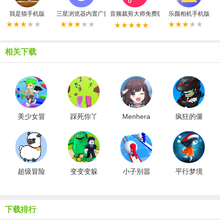
我是猫手机版
三星浏览器内置广告拦截器最新版
音频裁剪大师免费版
乐颜相机手机版
相关下载
美少女冒
踩死你丫
Menhera
疯狂的僵
险之旅
的
酱降临我
尸
身边
超级冒险
变变变躲
小子别嚣
平行梦境
岛手机版
猫猫
张
中文版
下载排行