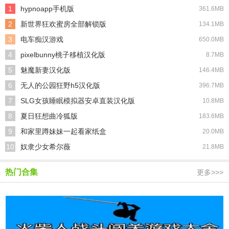
1
hypnoapp手机版
361.6MB
2
新世界狂欢蜜房全部解锁版
134.1MB
3
电车痴汉游戏
650.0MB
4
pixelbunny桃子移植汉化版
8.7MB
5
魅魔新妻汉化版
146.4MB
6
无人的公园狂野h5汉化版
396.7MB
7
SLG女孩睡眠模拟器安卓直装汉化版
10.8MB
8
夏日狂想曲冷狐版
183.6MB
9
和家里蹲妹妹一起看家纸盒
20.0MB
10
奴隶少女希尔薇
21.8MB
热门合集
更多>>>