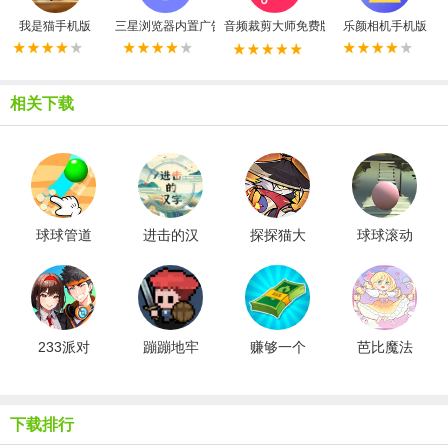
我是猫手机版
三星浏览器内置广告拦截器最新版
音频裁剪大师免费版
乐颜相机手机版
相关下载
球球管道
进击的汉
探探猫大
球球滚动
字
作战
233派对
蹦蹦地牢
赚够一个
芭比魔法
亿
城堡设计
下载排行