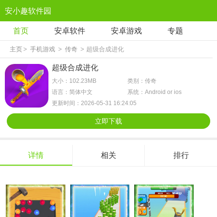
安小趣软件园
首页
安卓软件
安卓游戏
专题
主页
>
手机游戏
>
传奇
> 超级合成进化
超级合成进化
大小：102.23MB
类别：传奇
语言：简体中文
系统：Android or ios
更新时间：2026-05-31 16:24:05
立即下载
详情
相关
排行