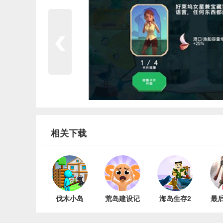
相关下载
伐木小岛
荒岛建设记
海岛生存2
最
V0.4
V1.0
者
版