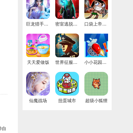
巨龙猎手红包版
密室逃脱21遗落梦境老版
口袋上帝最新版
天天爱做饭
世界征服者4国际版
小小花园挖呀挖
仙魔战场
扭蛋城市
超级小狐狸
秒自