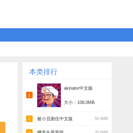
本类排行
akinator中文版
1
大小：108.0MB
被小丑困住中文版
2
50.9MB
糟老头最新版
3
20.0MB