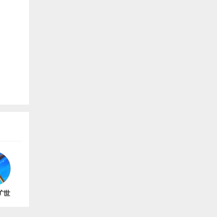
矿世
5.0