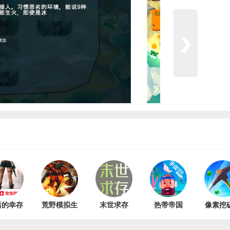
后的幸存
荒野模拟生
末世求存
热带帝国
像素挖
日记安卓
存
V1.00.26
v0.7.1
界 V0.
 v0.1