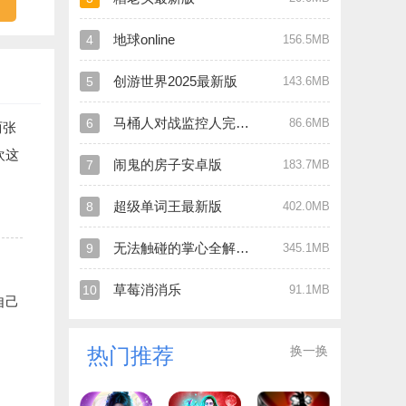
地球online
4
156.5MB
创游世界2025最新版
5
143.6MB
马桶人对战监控人完全版
6
86.6MB
两张
欢这
闹鬼的房子安卓版
7
183.7MB
超级单词王最新版
8
402.0MB
无法触碰的掌心全解锁版
9
345.1MB
草莓消消乐
10
91.1MB
自己
换一换
热门推荐