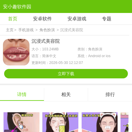
安小趣软件园
首页
安卓软件
安卓游戏
专题
主页
>
手机游戏
>
角色扮演
> 沉浸式美容院
沉浸式美容院
大小：103.24MB
类别：角色扮演
语言：简体中文
系统：Android or ios
更新时间：2026-05-30 12:12:07
立即下载
详情
相关
排行