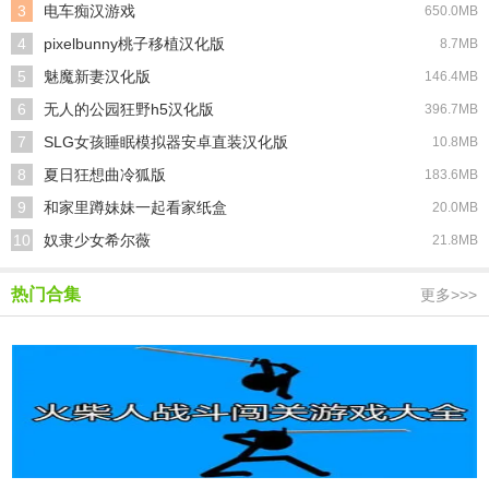
3
电车痴汉游戏
650.0MB
4
pixelbunny桃子移植汉化版
8.7MB
5
魅魔新妻汉化版
146.4MB
6
无人的公园狂野h5汉化版
396.7MB
7
SLG女孩睡眠模拟器安卓直装汉化版
10.8MB
8
夏日狂想曲冷狐版
183.6MB
9
和家里蹲妹妹一起看家纸盒
20.0MB
10
奴隶少女希尔薇
21.8MB
热门合集
更多>>>