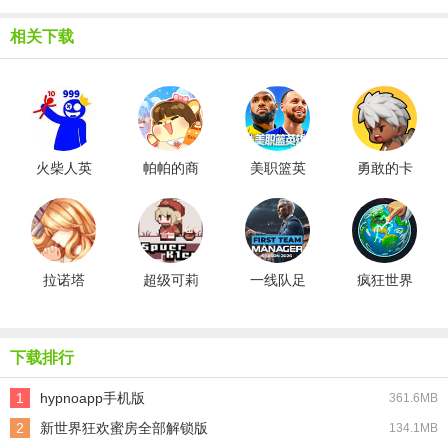
相关下载
火柴人英
帕帕的商
美职篮英
勇敢的卡
雄塔防
业街
雄
诺
拉诺塔
超级可莉
一线队足
疯狂世界
SuperKlee
球经理
盒子
2026
下载排行
1
hypnoapp手机版
361.6MB
2
新世界狂欢蜜房全部解锁版
134.1MB