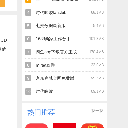
时代峰峻fanclub
4
89.1MB
七麦数据最新版
5
5.4MB
1688商家工作台手机版
6
101.8MB
CD
高清
闲鱼app下载官方正版
7
170.4MB
miraa软件
8
33.5MB
京东商城官网免费版
9
95.3MB
时代峰峻
10
89.1MB
换一换
热门推荐