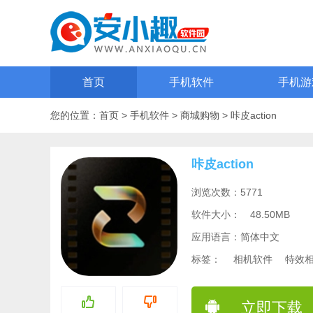
首页
手机软件
手机游
您的位置：
首页
>
手机软件
>
商城购物
>
咔皮action
咔皮action
浏览次数：5771
软件大小：
48.50MB
应用语言：简体中文
标签：
相机软件
特效
立即下载