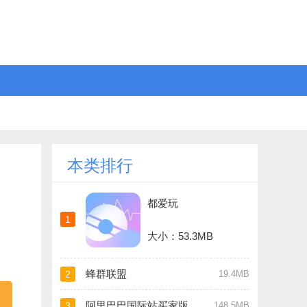
本类排行
都爱玩
1
大小：53.3MB
蜂群联盟
2
19.4MB
阿里巴巴国际站买家版
3
148.5MB