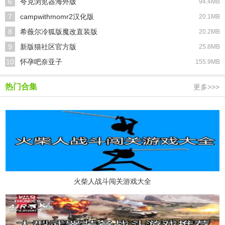
6
夸克浏览器海外版
94.4MB
7
campwithmomr2汉化版
20.1MB
8
希薇尔冷狐版魔改直装版
20.2MB
9
新版猫社区官方版
25.8MB
10
怀孕吧奈亚子
155.9MB
热门合集
更多>>>
火柴人战斗闯关游戏大全