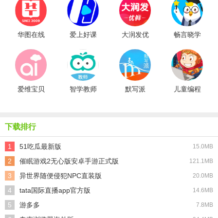
华图在线
爱上好课
大润发优
畅言晓学
堂
鲜
爱维宝贝
智学教师
默写派
儿童编程
端
启蒙
下载排行
1
51吃瓜最新版
15.0MB
2
催眠游戏2无心版安卓手游正式版
121.1MB
3
异世界随便侵犯NPC直装版
20.0MB
4
tata国际直播app官方版
14.6MB
5
游多多
7.8MB