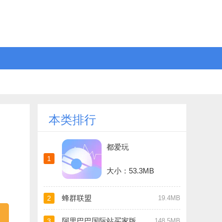
本类排行
都爱玩
1
大小：53.3MB
蜂群联盟
2
19.4MB
阿里巴巴国际站买家版
3
148.5MB