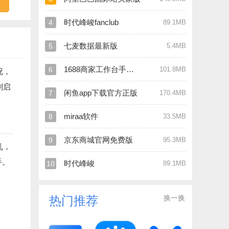
时代峰峻fanclub
4
89.1MB
七麦数据最新版
5
5.4MB
1688商家工作台手机版
6
101.8MB
况，
刻启
闲鱼app下载官方正版
7
170.4MB
miraa软件
8
33.5MB
京东商城官网免费版
9
95.3MB
乱，
手。
时代峰峻
10
89.1MB
换一换
热门推荐