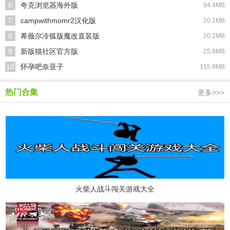
6
夸克浏览器海外版
94.4MB
7
campwithmomr2汉化版
20.1MB
8
希薇尔冷狐版魔改直装版
20.2MB
9
新版猫社区官方版
25.8MB
10
怀孕吧奈亚子
155.9MB
热门合集
更多>>>
火柴人战斗闯关游戏大全