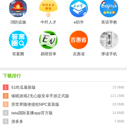
消防设施
中纤人才
e职学
英语早教
操作员
教育
答案圈
易呗背单
吉惠省
厚读手机
词
版
下载排行
1
51吃瓜最新版
15.0MB
2
催眠游戏2无心版安卓手游正式版
121.1MB
3
异世界随便侵犯NPC直装版
20.0MB
4
tata国际直播app官方版
14.6MB
5
游多多
7.8MB