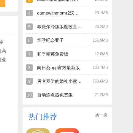
campwithmomr2汉化版
4
20.1MB
希薇尔冷狐版魔改直装版
5
20.2MB
怀孕吧奈亚子
6
155.9MB
等
捷高
和平精英免费版
7
12.0MB
项业
向日葵app官方最新版
8
133.7MB
勇者罗伊的婚礼小熊移植版
9
750.6MB
自动连点器免费版
10
21.2MB
换一换
热门推荐