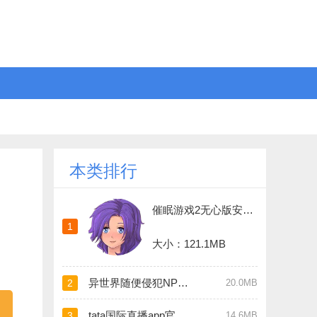
本类排行
催眠游戏2无心版安卓手游正式版
1
大小：121.1MB
异世界随便侵犯NPC直装版
2
20.0MB
tata国际直播app官方版
3
14.6MB