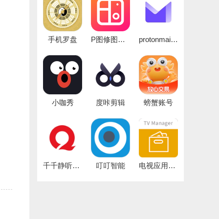
手机罗盘
P图修图大师
protonmail邮箱
小咖秀
度咔剪辑
螃蟹账号
千千静听音乐播放器
叮叮智能
电视应用管家