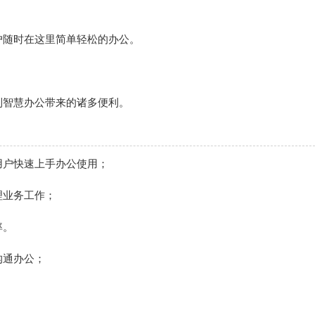
户随时在这里简单轻松的办公。
到智慧办公带来的诸多便利。
用户快速上手办公使用；
理业务工作；
率。
沟通办公；
；