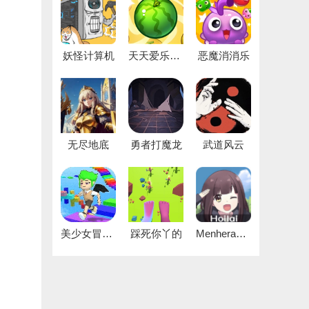
妖怪计算机
天天爱乐消手机版
恶魔消消乐
无尽地底
勇者打魔龙
武道风云
美少女冒险之旅
踩死你丫的
Menhera酱降临我身边