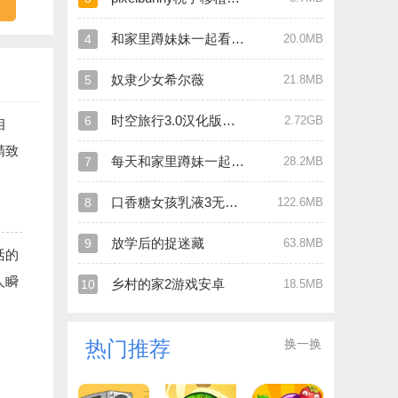
和家里蹲妹妹一起看家纸盒
4
20.0MB
奴隶少女希尔薇
5
21.8MB
时空旅行3.0汉化版安卓版
6
2.72GB
相
精致
每天和家里蹲妹一起生活纸巾盒版
7
28.2MB
口香糖女孩乳液3无敌版
8
122.6MB
放学后的捉迷藏
9
63.8MB
活的
人瞬
乡村的家2游戏安卓
10
18.5MB
换一换
热门推荐