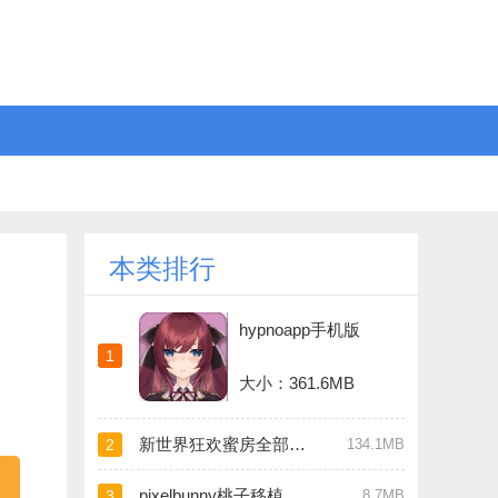
本类排行
hypnoapp手机版
1
大小：361.6MB
新世界狂欢蜜房全部解锁版
2
134.1MB
pixelbunny桃子移植汉化版
3
8.7MB