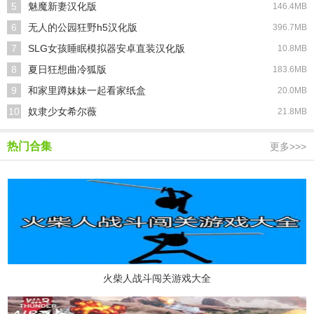
5
魅魔新妻汉化版
146.4MB
6
无人的公园狂野h5汉化版
396.7MB
7
SLG女孩睡眠模拟器安卓直装汉化版
10.8MB
8
夏日狂想曲冷狐版
183.6MB
9
和家里蹲妹妹一起看家纸盒
20.0MB
10
奴隶少女希尔薇
21.8MB
热门合集
更多>>>
火柴人战斗闯关游戏大全