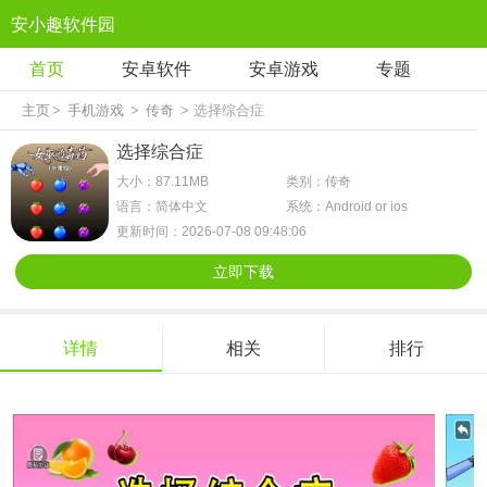
安小趣软件园
首页
安卓软件
安卓游戏
专题
主页
>
手机游戏
>
传奇
> 选择综合症
选择综合症
大小：87.11MB
类别：传奇
语言：简体中文
系统：Android or ios
更新时间：2026-07-08 09:48:06
立即下载
详情
相关
排行