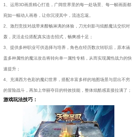
1、运用3D画质精心打造，广阔世界里的每一处场景、每一帧画面都
宛如一幅动人画卷，让你沉浸其中，流连忘返。
2、激烈竞技对战带来酣畅淋漓的体验，刀光剑影与炫酷魔法交织对
轰，灵活走位搭配真实连击招式，畅爽感十足；
3、提供多种职业可供选择与培养，角色在经历数次转职后，原本涵
盖多种属性的魔法攻击将转向单一属性专精，从而实现属性战力的快
速提升；
4、充满西方色彩的魔幻世界，搭配丰富多样的地图场景与层出不穷
的冒险战斗，再加上华丽夺目的特效技能，整体炫酷感直接拉满了；
游戏玩法技巧：