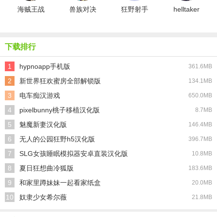
海贼王战
兽族对决
狂野射手
helltaker
记正版
手机版
下载排行
1
hypnoapp手机版
361.6MB
2
新世界狂欢蜜房全部解锁版
134.1MB
3
电车痴汉游戏
650.0MB
4
pixelbunny桃子移植汉化版
8.7MB
5
魅魔新妻汉化版
146.4MB
6
无人的公园狂野h5汉化版
396.7MB
7
SLG女孩睡眠模拟器安卓直装汉化版
10.8MB
8
夏日狂想曲冷狐版
183.6MB
9
和家里蹲妹妹一起看家纸盒
20.0MB
10
奴隶少女希尔薇
21.8MB