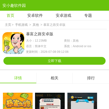
安小趣软件园
首页
安卓软件
安卓游戏
专题
主页
>
手机游戏
>
其他
> 暴富之路安卓版
暴富之路安卓版
大小：12.23MB
类别：其他
语言：简体中文
系统：Android or ios
更新时间：2026-07-08 09:12:06
立即下载
详情
相关
排行